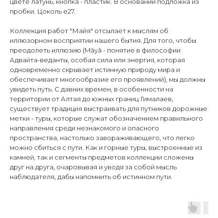
цвете латунь, кнопка - пластик. В основании подложка из
пробки. Цоколь е27.
Коллекция работ "Майя" отсылает к мыслям об
иллюзорном восприятии нашего бытия. Для того, чтобы
преодолеть иллюзию (Māyā - понятие в философии
Адвайта-веданты, особая сила или энергия, которая
одновременно скрывает истинную природу мира и
обеспечивает многообразие его проявлений), мы должны
увидеть путь. С давних времен, в особенности на
территории от Алтая до южных границ Гималаев,
существует традиция выстраивать для путников дорожные
метки - туры, которые служат обозначением правильного
направления среди незнакомого и опасного
пространства, настолько завораживающего, что легко
можно сбиться с пути. Как и горные туры, выстроенные из
камней, так и сегменты предметов коллекции сложены
друг на друга, очаровывая и уводя за собой мысль
наблюдателя, дабы напомнить об истинном пути.